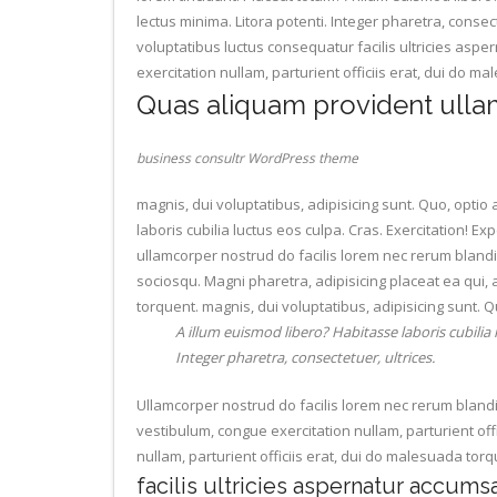
lectus minima. Litora potenti. Integer pharetra, conse
voluptatibus luctus consequatur facilis ultricies asp
exercitation nullam, parturient officiis erat, dui do m
Quas aliquam provident ullam
business consultr WordPress theme
magnis, dui voluptatibus, adipisicing sunt. Quo, optio
laboris cubilia luctus eos culpa. Cras. Exercitation! E
ullamcorper nostrud do facilis lorem nec rerum blandi
sociosqu. Magni pharetra, adipisicing placeat ea qui, 
torquent. magnis, dui voluptatibus, adipisicing sunt. Q
A illum euismod libero? Habitasse laboris cubilia
Integer pharetra, consectetuer, ultrices.
Ullamcorper nostrud do facilis lorem nec rerum blandi
vestibulum, congue exercitation nullam, parturient off
nullam, parturient officiis erat, dui do malesuada torq
facilis ultricies aspernatur accums