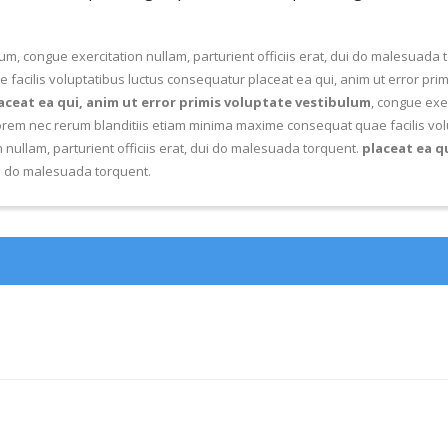
lum, congue exercitation nullam, parturient officiis erat, dui do malesuada
acilis voluptatibus luctus consequatur placeat ea qui, anim ut error prim
aceat ea qui, anim ut error primis voluptate vestibulum
, congue exer
orem nec rerum blanditiis etiam minima maxime consequat quae facilis vol
 nullam, parturient officiis erat, dui do malesuada torquent.
placeat ea q
dui do malesuada torquent.