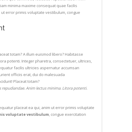
s etiam minima maxime consequat quae facilis
m ut error primis voluptate vestibulum, congue
nt
Placeat totam? A illum euismod libero? Habitasse
ra potenti. Integer pharetra, consectetuer, ultrices,
quatur facilis ultricies aspernatur accumsan
rient officiis erat, dui do malesuada
ncidunt! Placeat totam?
us repudiandae. Anim lectus minima. Litora potenti.
quatur placeat ea qui, anim ut error primis voluptate
imis voluptate vestibulum
, congue exercitation