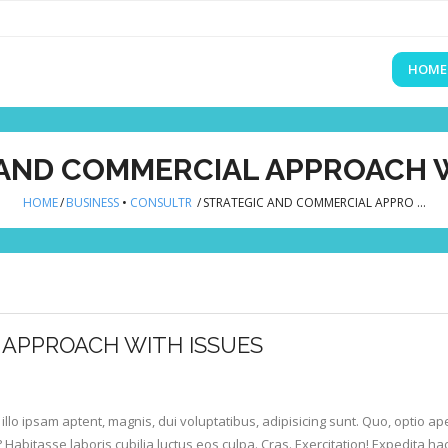
HOME
AND COMMERCIAL APPROACH 
HOME
/
BUSINESS
•
CONSULTR
/
STRATEGIC AND COMMERCIAL APPRO …
 APPROACH WITH ISSUES
llo ipsam aptent, magnis, dui voluptatibus, adipisicing sunt. Quo, optio ape
? Habitasse laboris cubilia luctus eos culpa. Cras. Exercitation! Expedita