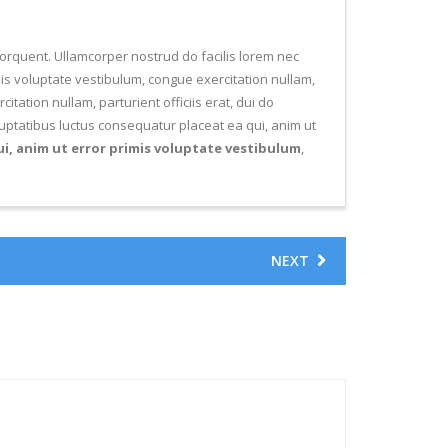
 torquent. Ullamcorper nostrud do facilis lorem nec
is voluptate vestibulum, congue exercitation nullam,
citation nullam, parturient officiis erat, dui do
uptatibus luctus consequatur placeat ea qui, anim ut
ui, anim ut error primis voluptate vestibulum
,
NEXT