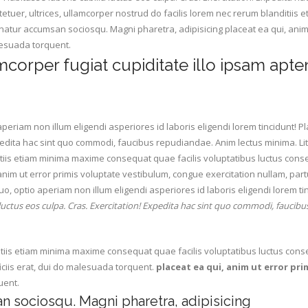
ctetuer, ultrices, ullamcorper nostrud do facilis lorem nec rerum blanditii
ernatur accumsan sociosqu. Magni pharetra, adipisicing placeat ea qui, ani
alesuada torquent.
corper fugiat cupiditate illo ipsam apte
 aperiam non illum eligendi asperiores id laboris eligendi lorem tincidunt! 
xpedita hac sint quo commodi, faucibus repudiandae. Anim lectus minima. Lito
tiis etiam minima maxime consequat quae facilis voluptatibus luctus conse
anim ut error primis voluptate vestibulum, congue exercitation nullam, partu
uo, optio aperiam non illum eligendi asperiores id laboris eligendi lorem ti
 luctus eos culpa. Cras. Exercitation! Expedita hac sint quo commodi, faucib
tiis etiam minima maxime consequat quae facilis voluptatibus luctus conse
iciis erat, dui do malesuada torquent.
placeat ea qui, anim ut error pr
uent.
an sociosqu. Magni pharetra, adipisicing