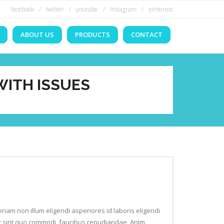
facebook
twitter
youtube
instagram
pinterest
ABOUT US
PRODUCTS
CONTACT
WITH ISSUES
riam non illum eligendi asperiores id laboris eligendi
 hac sint quo commodi, faucibus repudiandae. Anim