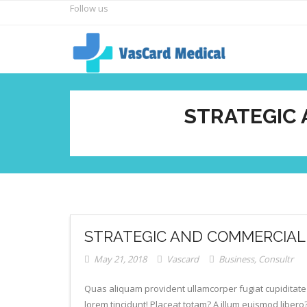
Skip
Follow us
to
content
STRATEGIC 
STRATEGIC AND COMMERCIAL
May 21, 2018
Vascard
Business
,
Consultr
Quas aliquam provident ullamcorper fugiat cupiditate i
lorem tincidunt! Placeat totam? A illum euismod libero