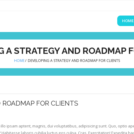
HOME
G A STRATEGY AND ROADMAP F
HOME
/
DEVELOPING A STRATEGY AND ROADMAP FOR CLIENTS
D ROADMAP FOR CLIENTS
llo ipsam aptent, magnis, dui voluptatibus, adipisicing sunt. Quo, optio ape
? Habitasse laboris cubilia luctus eos culpa. Cras. Exercitation! Expedita