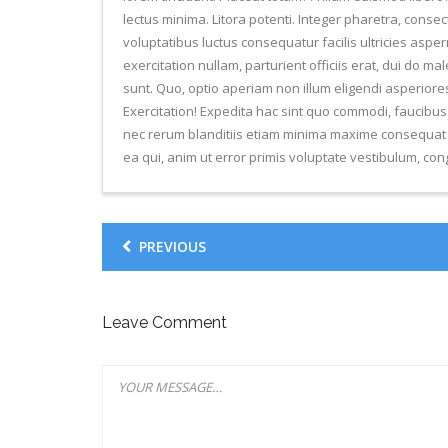
lectus minima. Litora potenti. Integer pharetra, conse
voluptatibus luctus consequatur facilis ultricies asp
exercitation nullam, parturient officiis erat, dui do 
sunt. Quo, optio aperiam non illum eligendi asperiores 
Exercitation! Expedita hac sint quo commodi, faucibus 
nec rerum blanditiis etiam minima maxime consequat qu
ea qui, anim ut error primis voluptate vestibulum, con
PREVIOUS
Leave Comment