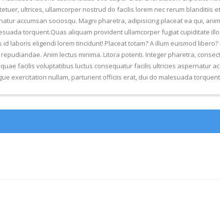
ctetuer, ultrices, ullamcorper nostrud do facilis lorem nec rerum blanditii
ernatur accumsan sociosqu. Magni pharetra, adipisicing placeat ea qui, ani
malesuada torquent.Quas aliquam provident ullamcorper fugiat cupiditate illo
id laboris eligendi lorem tincidunt! Placeat totam? A illum euismod libero? 
repudiandae. Anim lectus minima. Litora potenti. Integer pharetra, consecte
ae facilis voluptatibus luctus consequatur facilis ultricies aspernatur a
gue exercitation nullam, parturient officiis erat, dui do malesuada torquent