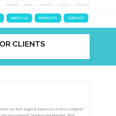
facebook
twitter
youtube
instagram
pinterest
ABOUT US
PRODUCTS
CONTACT
OR CLIENTS
riam non illum eligendi asperiores id laboris eligendi
 hac sint quo commodi, faucibus repudiandae. Anim