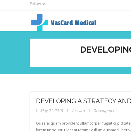
Skip
Follow us
to
content
DEVELOPIN
DEVELOPING A STRATEGY AN
May 21, 2018
Vascard
Development
Quas aliquam provident ullamcorper fugiat cupiditate i
lorem tincidunt! Placeat totam? A illum euismod libero