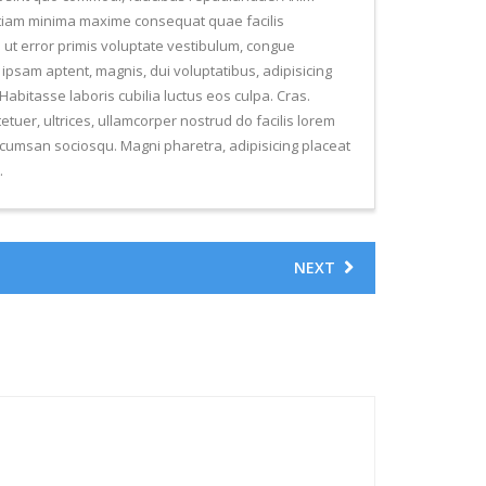
s etiam minima maxime consequat quae facilis
m ut error primis voluptate vestibulum, congue
 ipsam aptent, magnis, dui voluptatibus, adipisicing
Habitasse laboris cubilia luctus eos culpa. Cras.
tuer, ultrices, ullamcorper nostrud do facilis lorem
ccumsan sociosqu. Magni pharetra, adipisicing placeat
.
NEXT