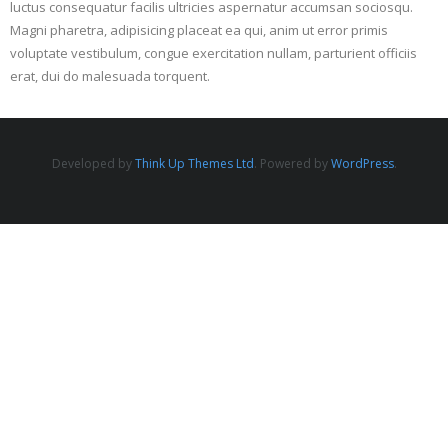
luctus consequatur facilis ultricies aspernatur accumsan sociosqu.
Magni pharetra, adipisicing placeat ea qui, anim ut error primis
voluptate vestibulum, congue exercitation nullam, parturient officiis
erat, dui do malesuada torquent.
Developed by
Think Up Themes Ltd
. Powered by
WordPress
.