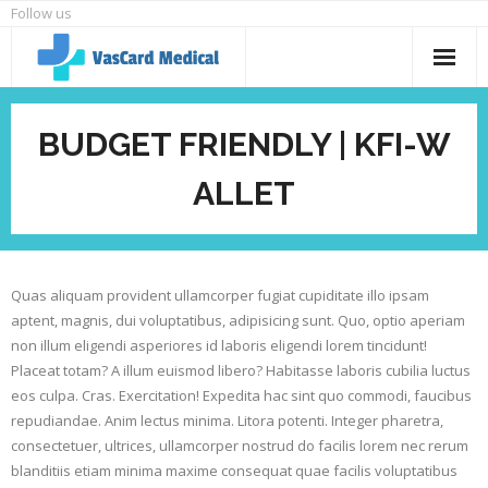
Skip
Follow us
to
content
Home
BUDGET FRIENDLY | KFI-W
About us
ALLET
Products
Contact
Quas aliquam provident ullamcorper fugiat cupiditate illo ipsam
aptent, magnis, dui voluptatibus, adipisicing sunt. Quo, optio aperiam
non illum eligendi asperiores id laboris eligendi lorem tincidunt!
Placeat totam? A illum euismod libero? Habitasse laboris cubilia luctus
eos culpa. Cras. Exercitation! Expedita hac sint quo commodi, faucibus
repudiandae. Anim lectus minima. Litora potenti. Integer pharetra,
consectetuer, ultrices, ullamcorper nostrud do facilis lorem nec rerum
blanditiis etiam minima maxime consequat quae facilis voluptatibus